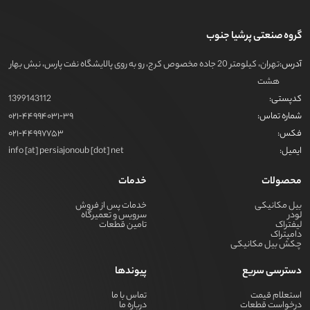
گروه صنعتی پرشیا جنوب
آدرس:
تهران، کیلومتر 20 جاده مخصوص کرج، رو به روی پالایشگاه نفت پارس، نبش بهار
هشت
کدپستی:
1399143112
شماره تماس:
021-44994031-39
فکس:
021-44997753
ایمیل:
info [at] persiajonoub [dot] net
محصولات
خدمات
بیل مکانیکی
خدمات پس از فروش
لودر
سرویس و تعمیرگاه
لیفتراک
تامین قطعات
دامپتراک
چکش بیل مکانیکی
دسترسی سریع
پیوندها
استعلام قیمت
تماس با ما
درخواست قطعات
درباره ما