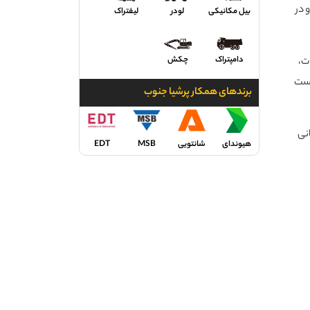
 در
بیل مکانیکی
لودر
لیفتراک
دامپتراک
چکش
ت،
است
برندهای همکار پرشیا جنوب
انی
هیوندای
شانتویی
MSB
EDT