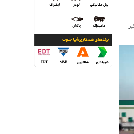
بیل مکانیکی
لودر
لیفتراک
دامپتراک
چکش
گین
برندهای همکار پرشیا جنوب
هیوندای
شانتویی
MSB
EDT