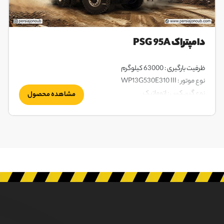
دامپتراک PSG 95A
ظرفیت بارگیری : 63000 کیلوگرم
نوع موتور : WP13G530E310 III
نوع گیربکس : اتوماتیک
مشاهده محصول