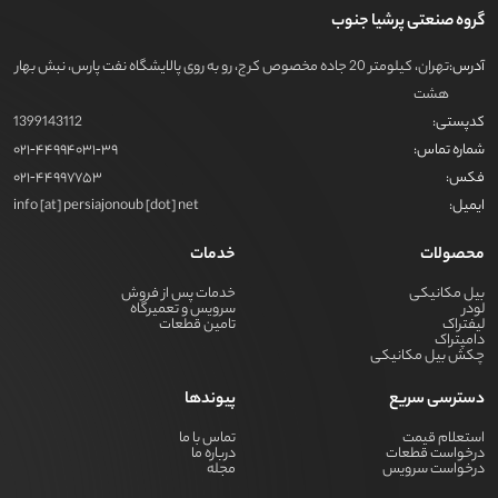
گروه صنعتی پرشیا جنوب
آدرس:
تهران، کیلومتر 20 جاده مخصوص کرج، رو به روی پالایشگاه نفت پارس، نبش بهار
هشت
کدپستی:
1399143112
شماره تماس:
021-44994031-39
فکس:
021-44997753
ایمیل:
info [at] persiajonoub [dot] net
محصولات
خدمات
بیل مکانیکی
خدمات پس از فروش
لودر
سرویس و تعمیرگاه
لیفتراک
تامین قطعات
دامپتراک
چکش بیل مکانیکی
دسترسی سریع
پیوندها
استعلام قیمت
تماس با ما
درخواست قطعات
درباره ما
درخواست سرویس
مجله