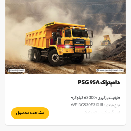
دامپتراک PSG 95A
ظرفیت بارگیری : 63000 کیلوگرم
نوع موتور : WP13G530E310 III
نوع گیربکس : اتوماتیک
مشاهده محصول