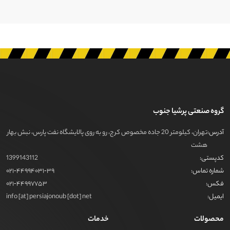
گروه صنعتی پرشیا جنوب
آدرس:
تهران، کیلومتر 20 جاده مخصوص کرج، رو به روی پالایشگاه نفت پارس، نبش بهار
هشت
کدپستی:
1399143112
شماره تماس:
021-44994031-39
فکس:
021-44997753
ایمیل:
info [at] persiajonoub [dot] net
محصولات
خدمات