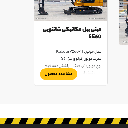
مینی بیل مکانیکی شانتویی
SE60
مدل موتور : Kubota V2607 T
قدرت موتور (کیلو وات) : 36
نوع موتور : آب خنک - پاشش مستقیم -
توربوشارژ دار
مشاهده محصول