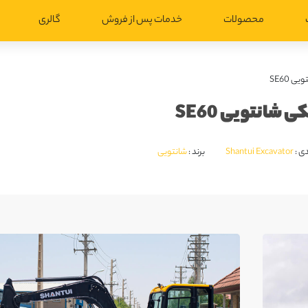
محصولات
خدمات پس از فروش
گالری
 SE60
 شانتویی SE60
ی :
Shantui Excavator
برند :
شانتویی