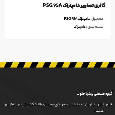
گالری تصاویر دامپتراک PSG 95A
محصول:
دامپتراک PSG 95A
دسته بندی :
دامپتراک
گروه صنعتی پرشیا جنوب
آدرس:
تهران، کیلومتر 20 جاده مخصوص کرج، رو به روی پالایشگاه نفت پارس، نبش بهار
هشت