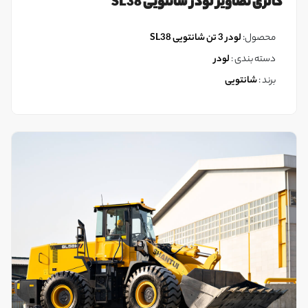
گالری تصاویر لودر شانتویی SL38
محصول:
لودر 3 تن شانتویی SL38
دسته بندی :
لودر
برند :
شانتویی