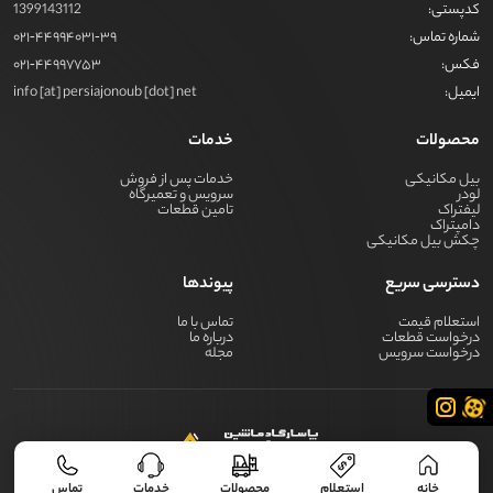
کدپستی:
1399143112
شماره تماس:
021-44994031-39
فکس:
021-44997753
ایمیل:
info [at] persiajonoub [dot] net
محصولات
خدمات
بیل مکانیکی
خدمات پس از فروش
لودر
سرویس و تعمیرگاه
لیفتراک
تامین قطعات
دامپتراک
چکش بیل مکانیکی
دسترسی سریع
پیوندها
استعلام قیمت
تماس با ما
درخواست قطعات
درباره ما
درخواست سرویس
مجله
کلیه حقوق برای گروه صنعتی پرشیا جنوب محفوظ است - global
خانه
استعلام
محصولات
خدمات
تماس