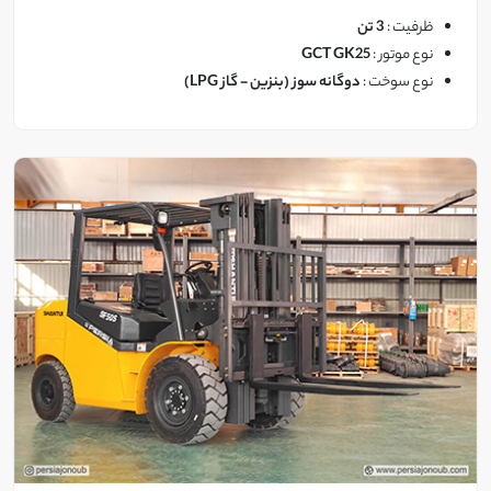
ظرفیت :
3 تن
نوع موتور :
GCT GK25
مشاهده
نوع سوخت :
دوگانه سوز (بنزین - گاز LPG)