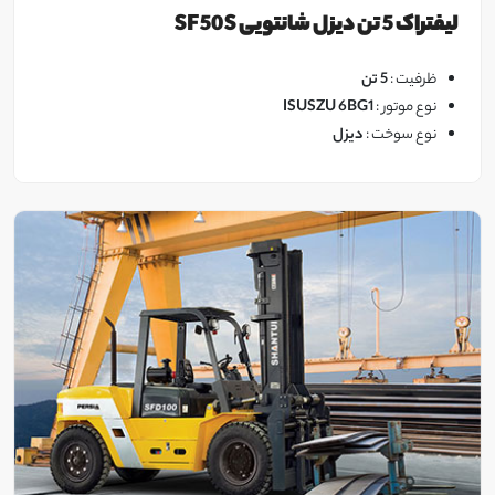
لیفتراک 5 تن دیزل شانتویی SF50S
ظرفیت :
5 تن
نوع موتور :
ISUSZU 6BG1
مشاهده
نوع سوخت :
دیزل