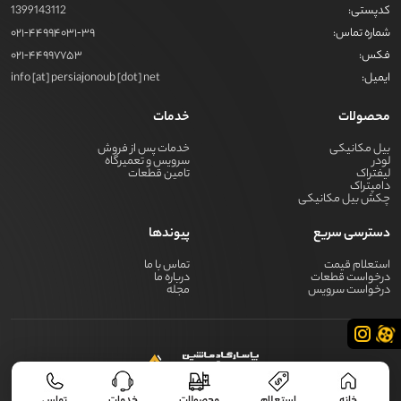
کدپستی:
1399143112
شماره تماس:
021-44994031-39
فکس:
021-44997753
ایمیل:
info [at] persiajonoub [dot] net
محصولات
خدمات
بیل مکانیکی
خدمات پس از فروش
لودر
سرویس و تعمیرگاه
لیفتراک
تامین قطعات
دامپتراک
چکش بیل مکانیکی
دسترسی سریع
پیوندها
استعلام قیمت
تماس با ما
درخواست قطعات
درباره ما
درخواست سرویس
مجله
کلیه حقوق برای گروه صنعتی پرشیا جنوب محفوظ است - global