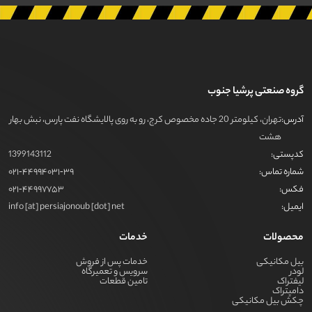
گروه صنعتی پرشیا جنوب
آدرس:
تهران، کیلومتر 20 جاده مخصوص کرج، رو به روی پالایشگاه نفت پارس، نبش بهار
هشت
کدپستی:
1399143112
شماره تماس:
021-44994031-39
فکس:
021-44997753
ایمیل:
info [at] persiajonoub [dot] net
محصولات
خدمات
بیل مکانیکی
خدمات پس از فروش
لودر
سرویس و تعمیرگاه
لیفتراک
تامین قطعات
دامپتراک
چکش بیل مکانیکی