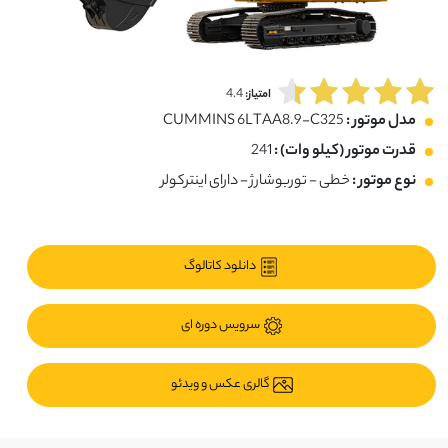
4.4
امتیاز:
مدل موتور :
CUMMINS 6LTAA8.9-C325
قدرت موتور (کیلو وات) :
241
نوع موتور :
خطی - توربوشارژ - دارای اینترکولر
دانلود کاتالوگ
سرویس دوره ای
گالری عکس و ویدئو