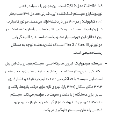
CUMMINS مدل QSL9 است. این موتور با ۶ سیلندر خطی،
توربوشارژ و سیستم خنک‌کننده آبی، قدرتی معادل ۲۷۱ اسب بخار
(۲۰۰ کیلووات) را در ۱۹۰۰ دور در دقیقه ارائه می‌دهد. موتور کامینز به
دلیل دوام بالا، مصرف سوخت بهینه و دسترسی آسان به قطعات، در
بین فعالان این حوزه بسیار محبوب است. استاندارد آلایندگی این
موتور نیز Tier 3 / Euro III است که نشان‌دهنده توجه به مسائل
زیست‌محیطی است.
سیستم هیدرولیک
: نیروی محرکه اصلی: سیستم هیدرولیک این بیل
مکانیکی از نوع مدار بسته با پمپ‌های پیستونی محوری با دبی متغیر
است. این سیستم با حداکثر دبی ۲ × ۲۶۰ لیتر در دقیقه و فشار کاری
۳۴.۳ مگاپاسکال (۳۵۰ بار)، نیروی لازم برای حرکت بازوها، باکت و
سایر اجزای دستگاه را با دقت و سرعت بالا فراهم می‌کند. سیستم
خنک‌کننده روغن هیدرولیک نیز از گرم شدن بیش از حد روغن و
کاهش راندمان سیستم جلوگیری می‌کند.