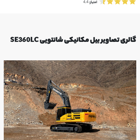
4.4
امتیاز:
گالری تصاویر بیل مکانیکی شانتویی SE360LC