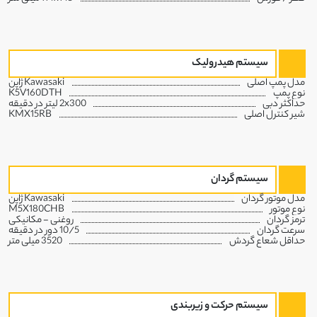
سیستم هیدرولیک
مدل پمپ اصلی
Kawasaki ژاپن
نوع پمپ
K5V160DTH
حداکثر دبی
2x300 لیتر در دقیقه
شیر کنترل اصلی
KMX15RB
سیستم گردان
مدل موتور گردان
Kawasaki ژاپن
نوع موتور
M5X180CHB
ترمز گردان
روغنی - مکانیکی
سرعت گردان
10/5 دور در دقیقه
حداقل شعاع گردش
3520 میلی متر
سیستم حرکت و زیربندی