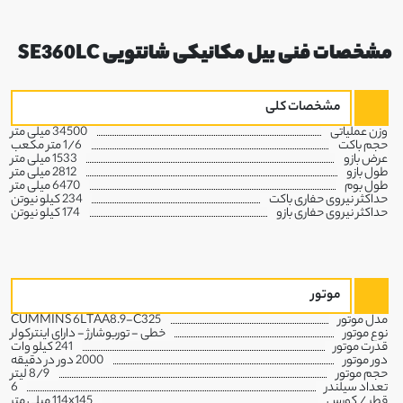
مشخصات فنی بیل مکانیکی شانتویی SE360LC
مشخصات کلی
وزن عملیاتی
34500 میلی متر
حجم باکت
1/6 متر مکعب
عرض بازو
1533 میلی متر
طول بازو
2812 میلی متر
طول بوم
6470 میلی متر
حداکثر نیروی حفاری باکت
234 کیلو نیوتن
حداکثر نیروی حفاری بازو
174 کیلو نیوتن
موتور
مدل موتور
CUMMINS 6LTAA8.9-C325
نوع موتور
خطی - توربوشارژ - دارای اینترکولر
قدرت موتور
241 کیلو وات
دور موتور
2000 دور در دقیقه
حجم موتور
8/9 لیتر
تعداد سیلندر
6
قطر / کورس
114x145 میلی متر