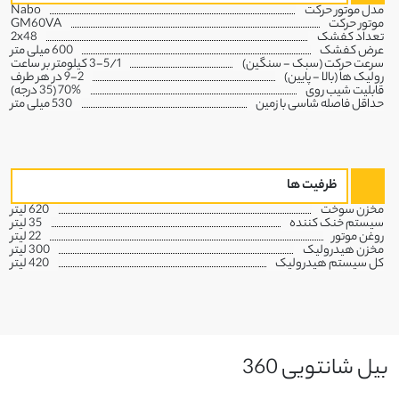
مدل موتور حرکت
Nabo
موتور حرکت
GM60VA
تعداد کفشک
2x48
عرض کفشک
600 میلی متر
سرعت حرکت (سبک - سنگین)
3-5/1 کیلومتر بر ساعت
رولیک ها (بالا - پایین)
9-2 در هر طرف
قابلیت شیب روی
70% (35 درجه)
حداقل فاصله شاسی با زمین
530 میلی متر
ظرفیت ها
مخزن سوخت
620 لیتر
سیستم خنک کننده
35 لیتر
روغن موتور
22 لیتر
مخزن هیدرولیک
300 لیتر
کل سیستم هیدرولیک
420 لیتر
بیل شانتویی 360