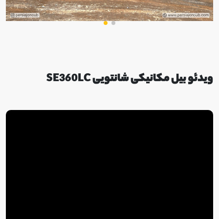
ویدئو بیل مکانیکی شانتویی SE360LC