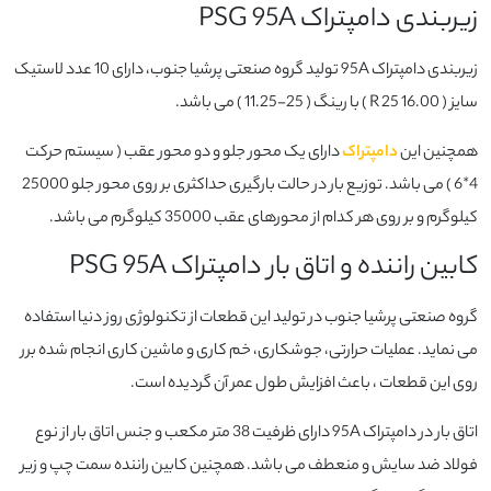
زیربندی دامپتراک PSG 95A
زیربندی دامپتراک 95A تولید گروه صنعتی پرشیا جنوب، دارای 10 عدد لاستیک
سایز ( 16.00 R 25 ) با رینگ ( 25-11.25 ) می باشد.
همچنین این
دامپتراک
دارای یک محور جلو و دو محور عقب ( سیستم حرکت
4*6 ) می باشد. توزیع بار در حالت بارگیری حداکثری بر روی محور جلو 25000
کیلوگرم و بر روی هر کدام از محورهای عقب 35000 کیلوگرم می باشد.
کابین راننده و اتاق بار دامپتراک PSG 95A
گروه صنعتی پرشیا جنوب در تولید این قطعات از تکنولوژی روز دنیا استفاده
می نماید. عملیات حرارتی، جوشکاری، خم کاری و ماشین کاری انجام شده برر
روی این قطعات ، باعث افزایش طول عمر آن گردیده است.
اتاق بار در دامپتراک 95A دارای ظرفیت 38 متر مکعب و جنس اتاق بار از نوع
فولاد ضد سایش و منعطف می باشد. همچنین کابین راننده سمت چپ و زیر