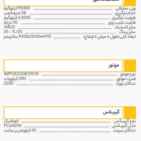
مشخصات کلی
وزن عملیاتی
95000 کیلوگرم
حجم بارگیری
38 مترمکعب
ظرفیت بارگیری
63000 کیلوگرم
قابلیت شیب روی
30 درجه
سایز لاستیک
16R25
سایز رینگ
11/25 - 25
ابعاد کلی (طول x عرض x ارتفاع)
9300x3610x4410 سانتیمتر
موتور
نوع موتور
WP13G530E310 III
قدرت موتور
390 کیلووات
حداکثر تورک
2300
گیربکس
نوع گیربکس
اتوماتیک
مدل گیربکس
FC6A250
حداکثر سرعت
45 کیلومتر بر ساعت