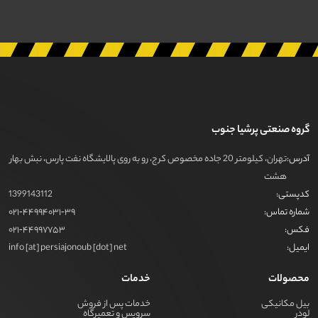
گروه صنعتی پرشیا جنوب
آدرس:
تهران، کیلومتر 20 جاده مخصوص کرج، رو به روی پالایشگاه نفت پارس، نبش بهار
هشت
کدپستی:
1399143112
شماره تماس:
021-44994031-39
فکس:
021-44997753
ایمیل:
info [at] persiajonoub [dot] net
محصولات
خدمات
بیل مکانیکی
خدمات پس از فروش
لودر
سرویس و تعمیرگاه