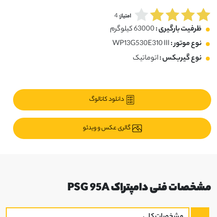
4
امتیاز:
ظرفیت بارگیری :
63000 کیلوگرم
نوع موتور :
WP13G530E310 III
نوع گیربکس :
اتوماتیک
دانلود کاتالوگ
گالری عکس و ویدئو
مشخصات فنی دامپتراک PSG 95A