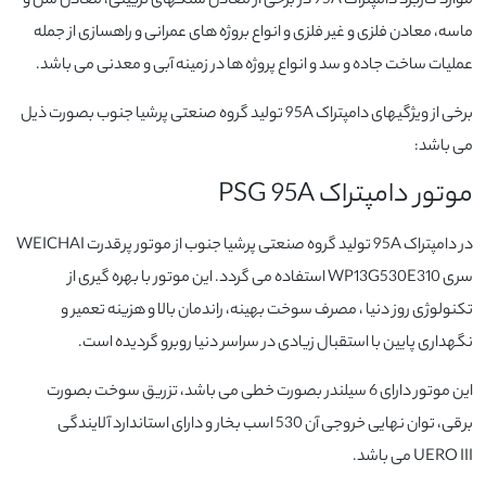
موارد کاربرد دامپتراک 95A در برخی از معادن سنگهای تزیینی، معادن شن و
ماسه، معادن فلزی و غیر فلزی و انواع بروژه های عمرانی و راهسازی از جمله
عملیات ساخت جاده و سد و انواع پروژه ها در زمینه آبی و معدنی می باشد.
برخی از ویژگیهای دامپتراک 95A تولید گروه صنعتی پرشیا جنوب بصورت ذیل
می باشد:
موتور دامپتراک PSG 95A
در دامپتراک 95A تولید گروه صنعتی پرشیا جنوب از موتور پرقدرت WEICHAI
سری WP13G530E310 استفاده می گردد. این موتور با بهره گیری از
تکنولوژی روز دنیا ، مصرف سوخت بهینه، راندمان بالا و هزینه تعمیر و
نگهداری پایین با استقبال زیادی در سراسر دنیا روبرو گردیده است.
این موتور دارای 6 سیلندر بصورت خطی می باشد، تزریق سوخت بصورت
برقی، توان نهایی خروجی آن 530 اسب بخار و دارای استاندارد آلایندگی
UERO III می باشد.