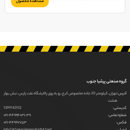
نوع موتور : خطی - توربوشارژ - پاشش مستقیم - آب خنک
مشاهده محصول
گروه صنعتی پرشیا جنوب
آدرس:
تهران، کیلومتر 20 جاده مخصوص کرج، رو به روی پالایشگاه نفت پارس، نبش بهار
هشت
کدپستی:
1399143112
شماره تماس:
021-44994031-39
فکس:
021-44997753
ایمیل:
info [at] persiajonoub [dot] net