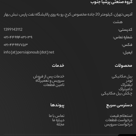
گروه صنعتی پرشیا جنوب
آدرس:
تهران، کیلومتر 20 جاده مخصوص کرج، رو به روی پالایشگاه نفت پارس، نبش بهار
هشت
کدپستی:
1399143112
شماره تماس:
021-44994031-39
فکس:
021-44997753
ایمیل:
info [at] persiajonoub [dot] net
محصولات
خدمات
بیل مکانیکی
خدمات پس از فروش
لودر
سرویس و تعمیرگاه
لیفتراک
تامین قطعات
دامپتراک
چکش بیل مکانیکی
دسترسی سریع
پیوندها
استعلام قیمت
تماس با ما
درخواست قطعات
درباره ما
درخواست سرویس
مجله