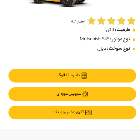
4.7
امتیاز:
ظرفیت :
3 تن
نوع موتور :
Mutsubishi S4S
نوع سوخت :
دیزل
دانلود کاتالوگ
سرویس دوره ای
گالری عکس و ویدئو