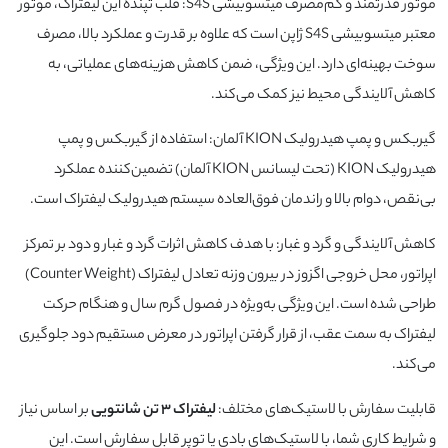
موتور قدرتمند و کم‌مصرف میتسوبیشی S4S: قلب تپنده این لیفتراک، موتور
معتبر میتسوبیشی S4S ژاپن است که علاوه بر قدرت و عملکرد بالا، مصرف
سوخت بهینه‌ای دارد. این ویژگی، ضمن کاهش هزینه‌های عملیاتی، به
کاهش آلایندگی محیط نیز کمک می‌کند.
گیربکس و پمپ هیدرولیک KION آلمان: استفاده از گیربکس و پمپ
هیدرولیک KION (تحت لیسانس KION آلمان) تضمین‌کننده عملکرد
بی‌نقص، دوام بالا و راندمان فوق‌العاده سیستم هیدرولیک لیفتراک است.
کاهش آلایندگی و گرد و غبار: با هدف کاهش اثرات گرد و غبار و دود بر تمرکز
اپراتور، محل خروجی اگزوز در بیرون وزنه تعادل لیفتراک (Counter Weight)
طراحی شده است. این ویژگی به‌ویژه در فصول گرم سال و هنگام حرکت
لیفتراک به سمت عقب، از قرار گرفتن اپراتور در معرض مستقیم دود جلوگیری
می‌کند.
قابلیت سفارش با لاستیک‌های مختلف:
لیفتراک ۳ تن شانتویی
بر اساس نیاز
و شرایط کاری شما، با لاستیک‌های بادی یا توپر قابل سفارش است. این