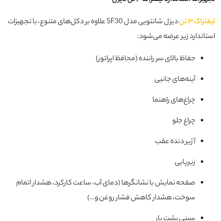
تجهیزات استاندارد لیفتراک ۳ تن دیزل
لیفتراک ۳ تن
دیزل شانتویی مدل SF30 علاوه بر دکل‌های متنوع، با تجهیزات
استاندارد زیر عرضه می‌شود:
حفاظ بالای سر راننده (محافظ اپراتور)
آینه‌های جانبی
چراغ‌های راهنما
چراغ جلو
آژیر دنده عقب
زیرپایی
صفحه نمایش با نشانگرها (دمای آب، ساعت کارکرد، هشدار اتمام
سوخت، هشدار کاهش فشار روغن و…)
سینی پشت بار