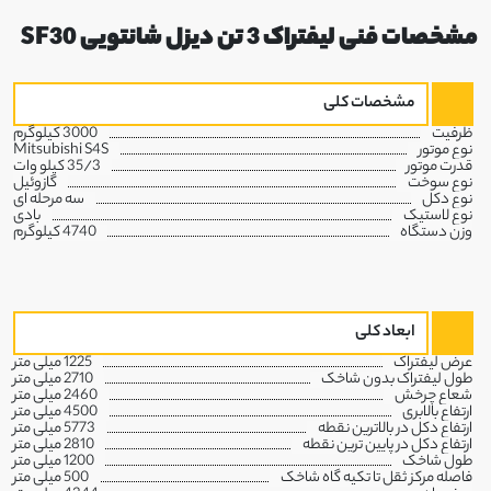
مشخصات فنی لیفتراک 3 تن دیزل شانتویی SF30
مشخصات کلی
ظرفیت
3000 کیلوگرم
نوع موتور
Mitsubishi S4S
قدرت موتور
35/3 کیلو وات
نوع سوخت
گازوئیل
نوع دکل
سه مرحله ای
نوع لاستیک
بادی
وزن دستگاه
4740 کیلوگرم
ابعاد کلی
عرض لیفتراک
1225 میلی متر
طول لیفتراک بدون شاخک
2710 میلی متر
شعاع چرخش
2460 میلی متر
ارتفاع بالابری
4500 میلی متر
ارتفاع دکل در بالاترین نقطه
5773 میلی متر
ارتفاع دکل در پایین ترین نقطه
2810 میلی متر
طول شاخک
1200 میلی متر
فاصله مرکز ثقل تا تکیه گاه شاخک
500 میلی متر