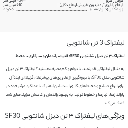
عرض راهرو
4344 میلی متر
ارتفاع بالابری آزاد (بدون افزایش ارتفاع دکل)
910 میلی متر
زاویه دکل (جلو/عقب)
6 درجه
لیفتراک 3 تن شانتویی
لیفتراک ۳ تن دیزل شانتویی SF30: قدرت، راندمان و سازگاری با محیط
به دنبال لیفتراکی قدرتمند، با دوام و کم‌مصرف هستید؟ لیفتراک ۳ تن دیزل
شانتویی مدل SF30، با بهره‌گیری از فناوری‌های پیشرفته، گزینه‌ای ایده‌آل
برای انواع صنایع و محیط‌های کاری است. این لیفتراک با عملکرد مؤثر خود در
باراندازها، انبارها و خطوط تولید، به بهبود راندمان و کاهش هزینه‌های شما
کمک می‌کند.
ویژگی‌های لیفتراک ۳ تن دیزل شانتویی SF30